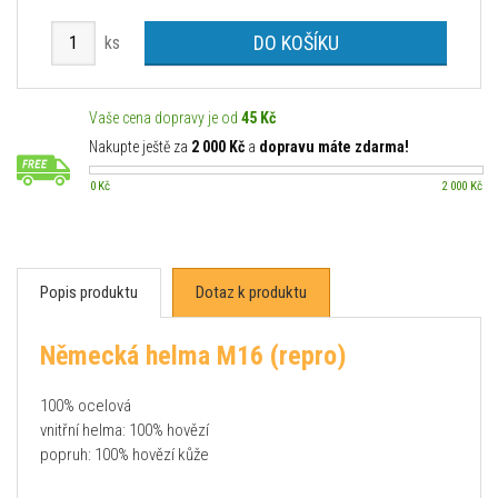
DO KOŠÍKU
ks
Vaše cena dopravy je od
45 Kč
Nakupte ještě za
2 000 Kč
a
dopravu máte zdarma!
0 Kč
2 000 Kč
Popis produktu
Dotaz k produktu
Německá helma M16 (repro)
100% ocelová
vnitřní helma: 100% hovězí
popruh: 100% hovězí kůže