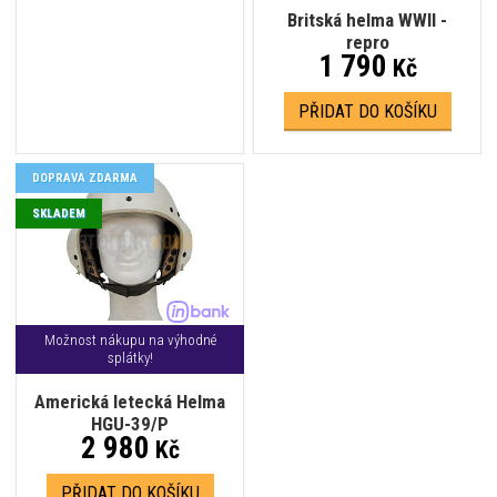
Britská helma WWII -
repro
1 790
Kč
PŘIDAT DO KOŠÍKU
DOPRAVA ZDARMA
SKLADEM
Možnost nákupu na výhodné
splátky!
Americká letecká Helma
HGU-39/P
2 980
Kč
PŘIDAT DO KOŠÍKU