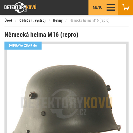
MENU
Úvod
/
Oblečení, výstroj
/
Helmy
/
Německá helma M16 (repro)
Německá helma M16 (repro)
DOPRAVA ZDARMA