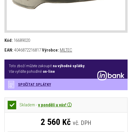
Kód:
16689020
EAN:
4046872216817
Výrobce:
MILTEC
Toto zboží můžete zakoupit
na výhodné splátky
.
Vše vyřídíte pohodlně
on-line
SPOČÍTAT SPLÁTKY
Skladem -
v pondělí u vás! ⓘ
2 560
Kč
vč. DPH