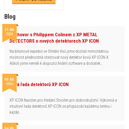
Blog
21.06.
2026
Rozhovor s Philippem Colinem z XP METAL
DETECTORS o nových detektorech XP ICON
Na březnové expedici ve Střední Asii jsme dostali mimořádnou
možnost přednostně otestovat nový detektor kovů XP ICON-X.
Ačkoli jsme neměli k dispozici finální software a dostatek…
05.05.
2026
Nová řada detektorů XP ICON
XP ICON Navržen pro hledání.Stvořen pro dobrodružství. Výkonná a
intuitivní řada detektorů XP ICON se přizpůsobí každému terénu i
každé…
04.05.