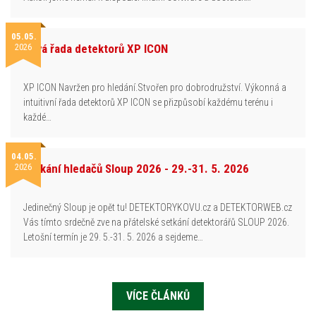
05.05.
2026
Nová řada detektorů XP ICON
XP ICON Navržen pro hledání.Stvořen pro dobrodružství. Výkonná a
intuitivní řada detektorů XP ICON se přizpůsobí každému terénu i
každé…
04.05.
2026
Setkání hledačů Sloup 2026 - 29.-31. 5. 2026
Jedinečný Sloup je opět tu! DETEKTORYKOVU.cz a DETEKTORWEB.cz
Vás tímto srdečně zve na přátelské setkání detektorářů SLOUP 2026.
Letošní termín je 29. 5.-31. 5. 2026 a sejdeme…
VÍCE ČLÁNKŮ