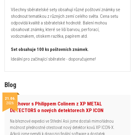
Všechny sběratelské sety obsahují různé poštovní známky se
shodnout tematikou z různých zemí celého světa. Cena setu
odpovídá kvalitě a sběratelské hodnotě. Balení mohou
obsahovat známky, které se liší barvou, perforací,
vodoznakem, otiskem razítka, papírem atd.
Set obsahuje 100 ks poštovních známek.
Ideální pro začínající sběratele - doporučujeme!
Blog
21.06.
2026
Rozhovor s Philippem Colinem z XP METAL
DETECTORS o nových detektorech XP ICON
Na březnové expedici ve Střední Asii jsme dostali mimořádnou
možnost přednostně otestovat nový detektor kovů XP ICON-X.
Ačkoli jsme neměli k dispozici finální software a dostatek…