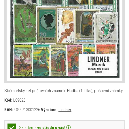
Sběratelský set poštovních známek: Hudba (100 ks), poštovní známky
Kód:
L89825
EAN:
4044713001226
Výrobce:
Lindner
Skladem -
ve středu u vás! ⓘ