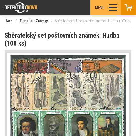
MENU
Úvod
/
Filatelie - Známky
/
Sběratelský set poštovních známek: Hudba (100 ks)
Sběratelský set poštovních známek: Hudba
(100 ks)