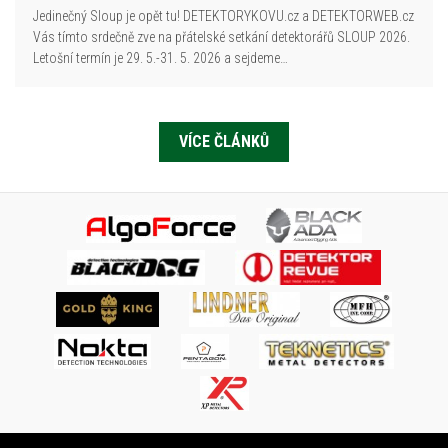
Jedinečný Sloup je opět tu! DETEKTORYKOVU.cz a DETEKTORWEB.cz
Vás tímto srdečně zve na přátelské setkání detektorářů SLOUP 2026.
Letošní termín je 29. 5.-31. 5. 2026 a sejdeme…
VÍCE ČLÁNKŮ