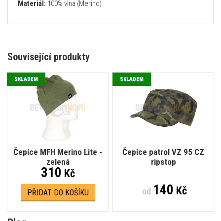
Materiál:
100% vlna (Merino)
Související produkty
SKLADEM
SKLADEM
Čepice MFH Merino Lite -
Čepice patrol VZ 95 CZ
zelená
ripstop
310
Kč
140
Kč
od
PŘIDAT DO KOŠÍKU