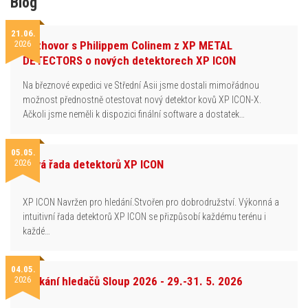
Blog
21.06.
2026
Rozhovor s Philippem Colinem z XP METAL
DETECTORS o nových detektorech XP ICON
Na březnové expedici ve Střední Asii jsme dostali mimořádnou
možnost přednostně otestovat nový detektor kovů XP ICON-X.
Ačkoli jsme neměli k dispozici finální software a dostatek…
05.05.
2026
Nová řada detektorů XP ICON
XP ICON Navržen pro hledání.Stvořen pro dobrodružství. Výkonná a
intuitivní řada detektorů XP ICON se přizpůsobí každému terénu i
každé…
04.05.
2026
Setkání hledačů Sloup 2026 - 29.-31. 5. 2026