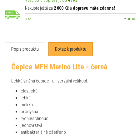
Vaše cena dopravy je od
45 Kč
Nakupte ještě za
2 000 Kč
a
dopravu máte zdarma!
0 Kč
2 000 Kč
Popis produktu
Dotaz k produktu
Čepice MFH Merino Lite - černá
Lehká vlněná čepice - univerzální velikost.
elastická
lehká
měkká
prodyšná
rychleschnoucí
jednovrstvá
antibakteriálně ošetřeno