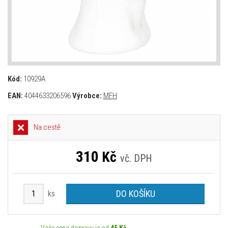
Kód:
10929A
EAN:
4044633206596
Výrobce:
MFH
Na cestě
310
Kč
vč. DPH
DO KOŠÍKU
ks