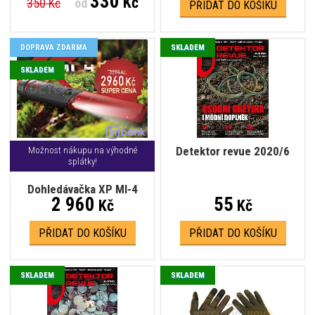
330
Kč
350 Kč
od
PŘIDAT DO KOŠÍKU
DOPRAVA ZDARMA
SKLADEM
SKLADEM
Detektor revue 2020/6
Možnost nákupu na výhodné
splátky!
Dohledávačka XP MI-4
2 960
55
Kč
Kč
PŘIDAT DO KOŠÍKU
PŘIDAT DO KOŠÍKU
SKLADEM
SKLADEM