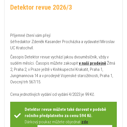
Detektor revue 2026/3
Příjemné čtení vám přejí
šéfredaktor Zdeněk Kasander Procházka a vydavatel Miroslav
UC Kratochvíl.
Časopis Detektor revue vychází jakou dvouměsíčník, vždy v
sudém měsíci. Časopis můžete zakoupit
v naší prodejně
Žitná
2, Praha 2, v Praze ještě v Knihkupectví Krakatit, Praha 1,
Jungmannova 14 a v prodejně Vojenské starožitnosti, Praha 1,
Ovocný trh 567/15.
Cena jednotlivých vydání od vydání 4/2023 je 99 Kč.
Detektor revue můžete také darovat v podobě
ročního předplatného za cenu 594 Kč.
Dárkový poukaz můžete objednat
zde