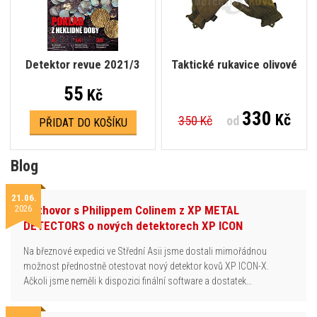
Detektor revue 2021/3
Taktické rukavice olivové
55
Kč
330
Kč
350 Kč
od
PŘIDAT DO KOŠÍKU
Blog
21.06.
2026
Rozhovor s Philippem Colinem z XP METAL
DETECTORS o nových detektorech XP ICON
Na březnové expedici ve Střední Asii jsme dostali mimořádnou
možnost přednostně otestovat nový detektor kovů XP ICON-X.
Ačkoli jsme neměli k dispozici finální software a dostatek…