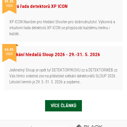
05.05.
2026
Nová řada detektorů XP ICON
XP ICON Navržen pro hledání.Stvořen pro dobrodružství. Výkonná a
intuitivní řada detektorů XP ICON se přizpůsobí každému terénu i
každé…
04.05.
2026
Setkání hledačů Sloup 2026 - 29.-31. 5. 2026
Jedinečný Sloup je opět tu! DETEKTORYKOVU.cz a DETEKTORWEB.cz
Vás tímto srdečně zve na přátelské setkání detektorářů SLOUP 2026.
Letošní termín je 29. 5.-31. 5. 2026 a sejdeme…
VÍCE ČLÁNKŮ