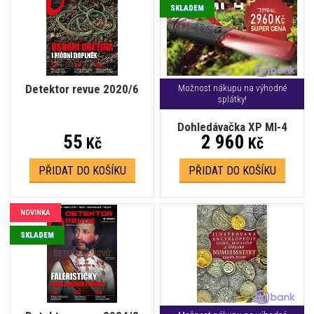
SKLADEM
Detektor revue 2020/6
Možnost nákupu na výhodné
splátky!
Dohledávačka XP MI-4
55
2 960
Kč
Kč
PŘIDAT DO KOŠÍKU
PŘIDAT DO KOŠÍKU
NOVINKA
SKLADEM