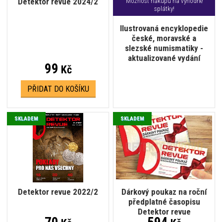
Detektor revue 2024/2
Možnost nákupu na výhodné
splátky!
Ilustrovaná encyklopedie
české, moravské a
slezské numismatiky -
aktualizované vydání
99
Kč
PŘIDAT DO KOŠÍKU
SKLADEM
SKLADEM
Detektor revue 2022/2
Dárkový poukaz na roční
předplatné časopisu
Detektor revue