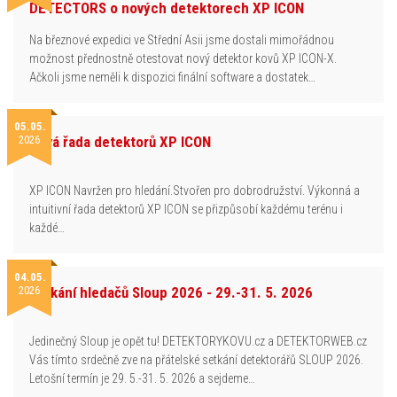
DETECTORS o nových detektorech XP ICON
Na březnové expedici ve Střední Asii jsme dostali mimořádnou
možnost přednostně otestovat nový detektor kovů XP ICON-X.
Ačkoli jsme neměli k dispozici finální software a dostatek…
05.05.
2026
Nová řada detektorů XP ICON
XP ICON Navržen pro hledání.Stvořen pro dobrodružství. Výkonná a
intuitivní řada detektorů XP ICON se přizpůsobí každému terénu i
každé…
04.05.
2026
Setkání hledačů Sloup 2026 - 29.-31. 5. 2026
Jedinečný Sloup je opět tu! DETEKTORYKOVU.cz a DETEKTORWEB.cz
Vás tímto srdečně zve na přátelské setkání detektorářů SLOUP 2026.
Letošní termín je 29. 5.-31. 5. 2026 a sejdeme…