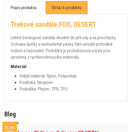
Popis produktu
Dotaz k produktu
Trekové sandále FOX, DESERT
Léhké treningové sandály vhodné do přírody a na procházky.
Ochrana špičky a nastavitelné pásky Vám umožní pohodlně
nošení a nazouvání. Podrážka je protiskluzová a boty jsou
vyrobeny z rychleschnoucího materiálu.
Materiál:
Vnější materiál: Nylon, Polyuretan
Podšívka: Neopren
Podrážka: Phylon , TPR, TPU
Blog
21.06.
2026