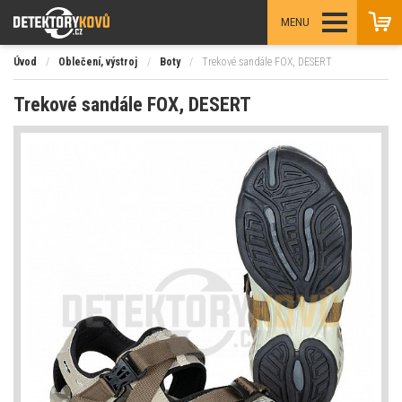
MENU
Úvod
/
Oblečení, výstroj
/
Boty
/
Trekové sandále FOX, DESERT
Trekové sandále FOX, DESERT