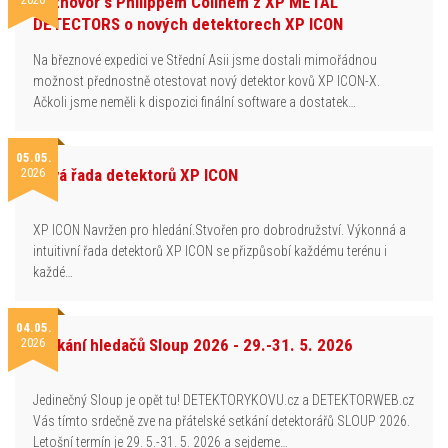
Rozhovor s Philippem Colinem z XP METAL
DETECTORS o nových detektorech XP ICON
Na březnové expedici ve Střední Asii jsme dostali mimořádnou
možnost přednostně otestovat nový detektor kovů XP ICON-X.
Ačkoli jsme neměli k dispozici finální software a dostatek…
05.05.
2026
Nová řada detektorů XP ICON
XP ICON Navržen pro hledání.Stvořen pro dobrodružství. Výkonná a
intuitivní řada detektorů XP ICON se přizpůsobí každému terénu i
každé…
04.05.
2026
Setkání hledačů Sloup 2026 - 29.-31. 5. 2026
Jedinečný Sloup je opět tu! DETEKTORYKOVU.cz a DETEKTORWEB.cz
Vás tímto srdečně zve na přátelské setkání detektorářů SLOUP 2026.
Letošní termín je 29. 5.-31. 5. 2026 a sejdeme…