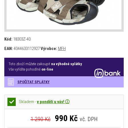
Kód:
18303Z-40
EAN:
4044633112927
Výrobce:
MFH
Toto zboží můžete zakoupit
na výhodné splátky
.
Vše vyřídíte pohodlně
on-line
SPOČÍTAT SPLÁTKY
Skladem -
v pondělí u vás! ⓘ
990
Kč
1 290 Kč
vč. DPH