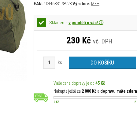
EAN:
4044633178923
Výrobce:
MFH
Skladem -
v pondělí u vás! ⓘ
230
Kč
vč. DPH
DO KOŠÍKU
ks
Vaše cena dopravy je od
45 Kč
Nakupte ještě za
2 000 Kč
a
dopravu máte zdar
0 Kč
2