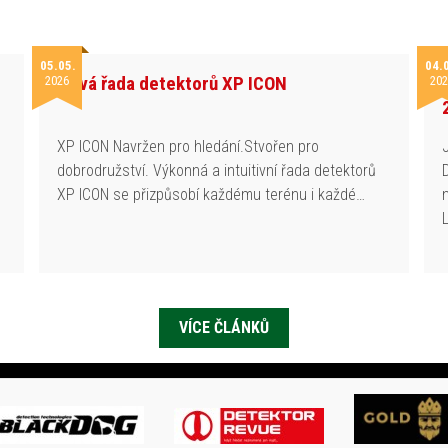
05.05.
04.
Nová řada detektorů XP ICON
2026
202
h
XP ICON Navržen pro hledání.Stvořen pro
dobrodružství. Výkonná a intuitivní řada detektorů
XP ICON se přizpůsobí každému terénu i každé…
VÍCE ČLÁNKŮ