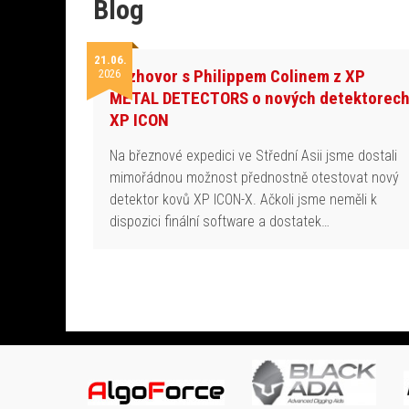
Blog
21.06.
Rozhovor s Philippem Colinem z XP
2026
METAL DETECTORS o nových detektorec
XP ICON
Na březnové expedici ve Střední Asii jsme dostali
mimořádnou možnost přednostně otestovat nový
detektor kovů XP ICON-X. Ačkoli jsme neměli k
dispozici finální software a dostatek…