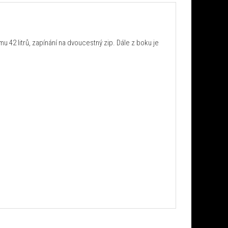
 42 litrů, zapínání na dvoucestný zip. Dále z boku je