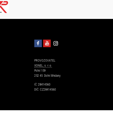
PROVOZOVATEL:
XONEL, s. r. o.
Polní 159
252 45 Dolní Břežany
IČ: 28414560
DIČ: CZ28414560