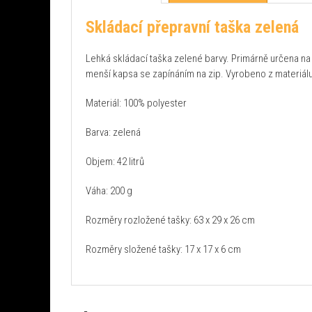
Skládací přepravní taška zelená
Lehká skládací taška zelené barvy. Primárně určena na o
menší kapsa se zapínáním na zip. Vyrobeno z materiál
Materiál: 100% polyester
Barva: zelená
Objem: 42 litrů
Váha: 200 g
Rozměry rozložené tašky: 63 x 29 x 26 cm
Rozměry složené tašky: 17 x 17 x 6 cm