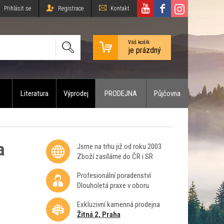
Přihlásit se
Registrace
Kontakt
Váš košík
je prázdný
Literatura
Výprodej
PRODEJNA
Půjčovna
a
Jsme na trhu již od roku 2003
Zboží zasíláme do ČR i SR
Profesionální poradenství
Dlouholetá praxe v oboru
Exkluzivní kamenná prodejna
Žitná 2, Praha