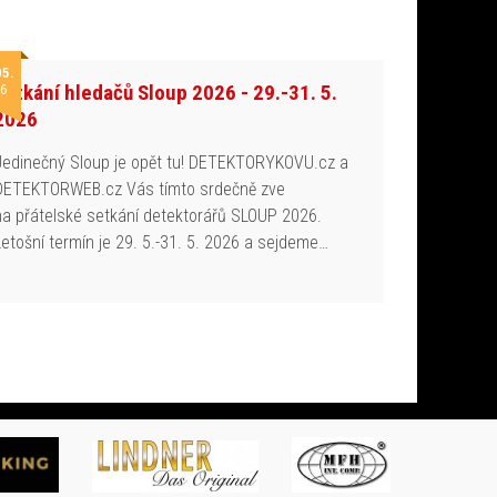
05.
Setkání hledačů Sloup 2026 - 29.-31. 5.
6
2026
Jedinečný Sloup je opět tu! DETEKTORYKOVU.cz a
DETEKTORWEB.cz Vás tímto srdečně zve
na přátelské setkání detektorářů SLOUP 2026.
Letošní termín je 29. 5.-31. 5. 2026 a sejdeme…