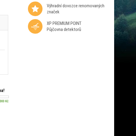
Výhradní dovozce renomovaných
značek
XP PREMIUM POINT
Půjčovna detektorů
ma!
 000 Kč