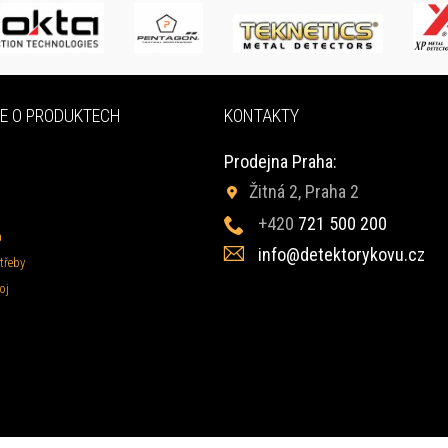
E O PRODUKTECH
KONTAKTY
Prodejna Praha:
Žitná 2, Praha 2
+420
721 500 200
a
info@detektorykovu.cz
třeby
oj