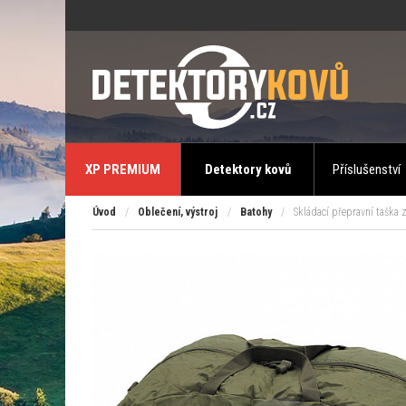
XP PREMIUM
Detektory kovů
Příslušenství
Úvod
/
Oblečení, výstroj
/
Batohy
/
Skládací přepravní taška 