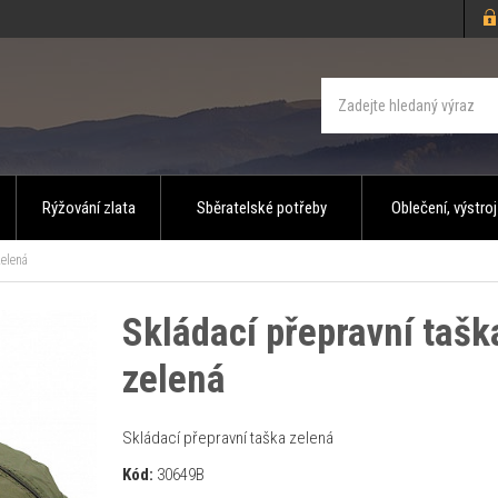
Rýžování zlata
Sběratelské potřeby
Oblečení, výstroj
zelená
Skládací přepravní tašk
zelená
Skládací přepravní taška zelená
Kód:
30649B