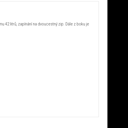
 42 litrů, zapínání na dvoucestný zip. Dále z boku je