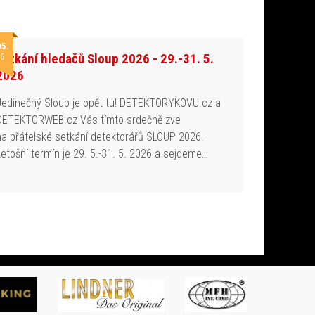
05.
Setkání hledačů Sloup 2026 - 29.-31. 5.
6
2026
Jedinečný Sloup je opět tu! DETEKTORYKOVU.cz a
DETEKTORWEB.cz Vás tímto srdečně zve
na přátelské setkání detektorářů SLOUP 2026.
Letošní termín je 29. 5.-31. 5. 2026 a sejdeme…