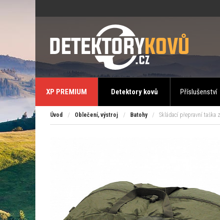
XP PREMIUM
Detektory kovů
Příslušenství
Úvod
/
Oblečení, výstroj
/
Batohy
/
Skládací přepravní taška 