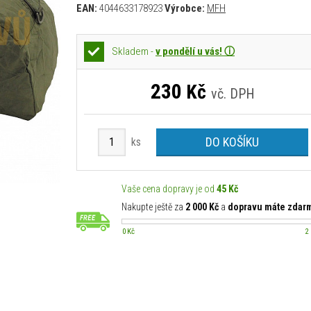
EAN:
4044633178923
Výrobce:
MFH
Skladem -
v pondělí u vás! ⓘ
230
Kč
vč. DPH
DO KOŠÍKU
ks
Vaše cena dopravy je od
45 Kč
Nakupte ještě za
2 000 Kč
a
dopravu máte zdar
0 Kč
2