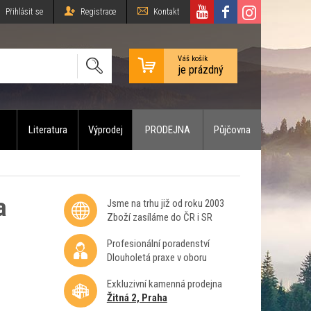
Přihlásit se
Registrace
Kontakt
Váš košík
je prázdný
Literatura
Výprodej
PRODEJNA
Půjčovna
a
Jsme na trhu již od roku 2003
Zboží zasíláme do ČR i SR
Profesionální poradenství
Dlouholetá praxe v oboru
Exkluzivní kamenná prodejna
Žitná 2, Praha