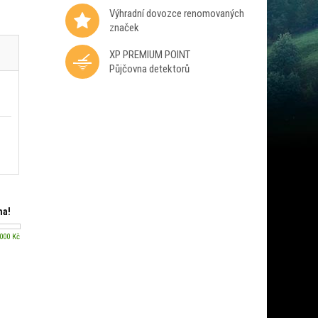
Výhradní dovozce renomovaných
značek
XP PREMIUM POINT
Půjčovna detektorů
ma!
 000 Kč