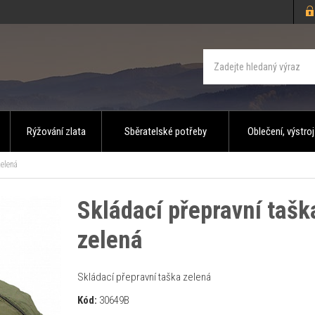
Rýžování zlata
Sběratelské potřeby
Oblečení, výstroj
zelená
Skládací přepravní tašk
zelená
Skládací přepravní taška zelená
Kód:
30649B