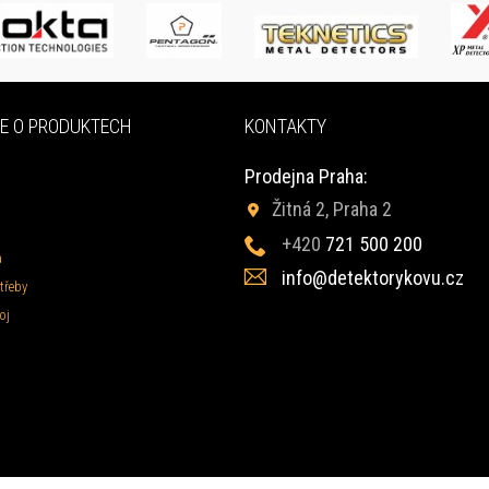
E O PRODUKTECH
KONTAKTY
Prodejna Praha:
Žitná 2, Praha 2
+420
721 500 200
a
info@detektorykovu.cz
třeby
oj