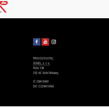
PROVOZOVATEL:
XONEL, s. r. o.
Polní 159
252 45 Dolní Břežany
IČ: 28414560
DIČ: CZ28414560