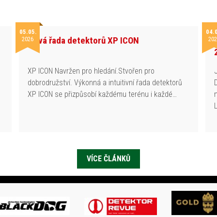
05.05.
04.
Nová řada detektorů XP ICON
2026
202
h
XP ICON Navržen pro hledání.Stvořen pro
dobrodružství. Výkonná a intuitivní řada detektorů
XP ICON se přizpůsobí každému terénu i každé…
VÍCE ČLÁNKŮ