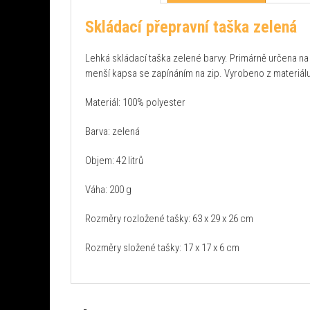
Skládací přepravní taška zelená
Lehká skládací taška zelené barvy. Primárně určena na o
menší kapsa se zapínáním na zip. Vyrobeno z materiál
Materiál: 100% polyester
Barva: zelená
Objem: 42 litrů
Váha: 200 g
Rozměry rozložené tašky: 63 x 29 x 26 cm
Rozměry složené tašky: 17 x 17 x 6 cm