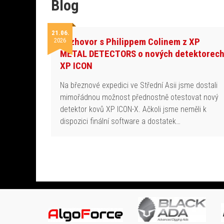
Blog
21.06.
Rozhovor s Philippem Colinem z XP
2026
METAL DETECTORS o nových detektorec
XP ICON
Na březnové expedici ve Střední Asii jsme dostali
mimořádnou možnost přednostně otestovat nový
detektor kovů XP ICON-X. Ačkoli jsme neměli k
dispozici finální software a dostatek…