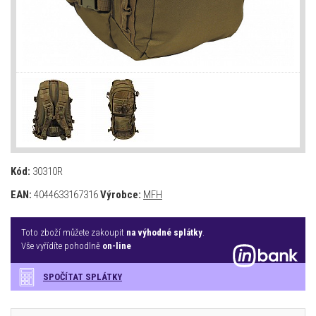
Kód:
30310R
EAN:
4044633167316
Výrobce:
MFH
Toto zboží můžete zakoupit
na výhodné splátky
.
Vše vyřídíte pohodlně
on-line
SPOČÍTAT SPLÁTKY