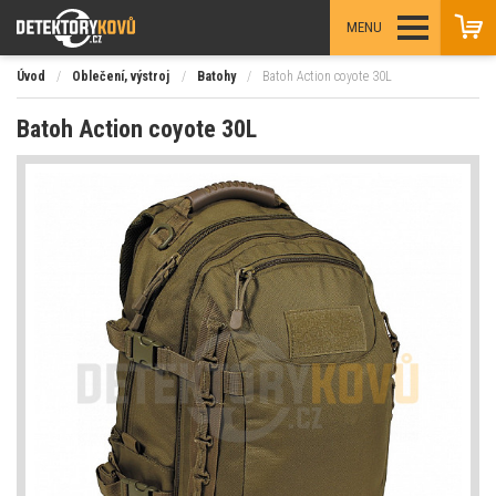
MENU
Úvod
/
Oblečení, výstroj
/
Batohy
/
Batoh Action coyote 30L
Batoh Action coyote 30L