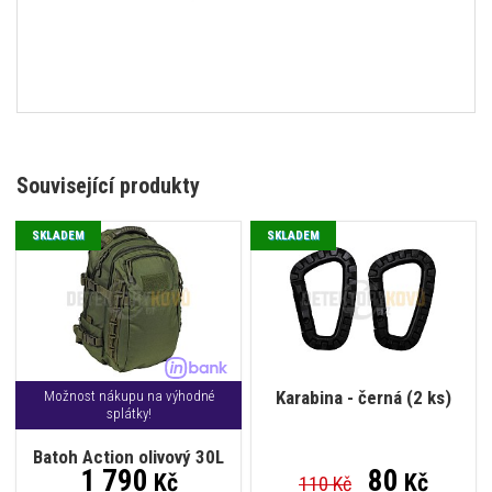
Související produkty
SKLADEM
SKLADEM
Karabina - černá (2 ks)
Možnost nákupu na výhodné
splátky!
Batoh Action olivový 30L
1 790
80
Kč
Kč
110 Kč