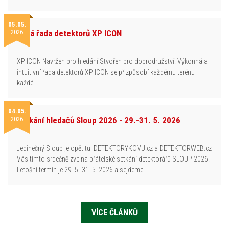
05.05.
2026
Nová řada detektorů XP ICON
XP ICON Navržen pro hledání.Stvořen pro dobrodružství. Výkonná a
intuitivní řada detektorů XP ICON se přizpůsobí každému terénu i
každé…
04.05.
2026
Setkání hledačů Sloup 2026 - 29.-31. 5. 2026
Jedinečný Sloup je opět tu! DETEKTORYKOVU.cz a DETEKTORWEB.cz
Vás tímto srdečně zve na přátelské setkání detektorářů SLOUP 2026.
Letošní termín je 29. 5.-31. 5. 2026 a sejdeme…
VÍCE ČLÁNKŮ