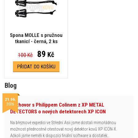
Spona MOLLE s pružnou
tkanicí - černá, 2 ks
89
Kč
100 Kč
PŘIDAT DO KOŠÍKU
Blog
21.06.
2026
Rozhovor s Philippem Colinem z XP METAL
DETECTORS o nových detektorech XP ICON
Na březnové expedici ve Střední Asii jsme dostali mimořádnou
možnost přednostně otestovat nový detektor kovů XP ICON-X.
Ačkoli jsme neměli k dispozici finální software a dostatek…