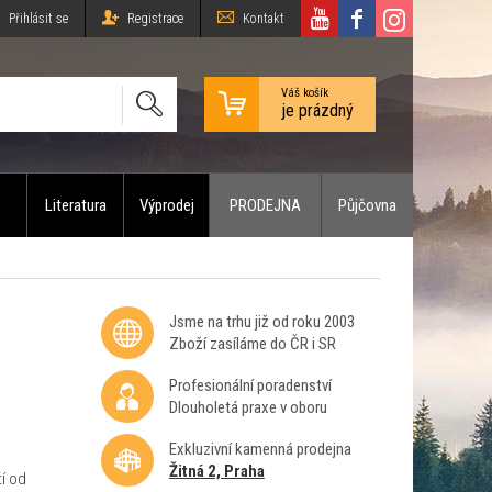
Přihlásit se
Registrace
Kontakt
Váš košík
je prázdný
Literatura
Výprodej
PRODEJNA
Půjčovna
Jsme na trhu již od roku 2003
Zboží zasíláme do ČR i SR
Profesionální poradenství
Dlouholetá praxe v oboru
Exkluzivní kamenná prodejna
Žitná 2, Praha
í od