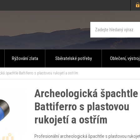
Rýžování zlata
Sběratelské potřeby
Oblečení, výstroj
ká špachtle Battiferro s plastovou rukojetí a ostřím
Archeologická špachtle
Battiferro s plastovou
rukojetí a ostřím
Profesionální archeologická špachtle s plastovou rukojet