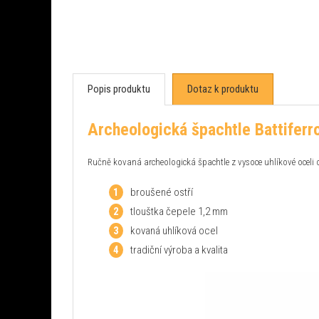
Popis produktu
Dotaz k produktu
Archeologická špachtle Battiferro
Ručně kovaná archeologická špachtle z vysoce uhlíkové oceli 
broušené ostří
tlouštka čepele 1,2 mm
kovaná uhlíková ocel
tradiční výroba a kvalita