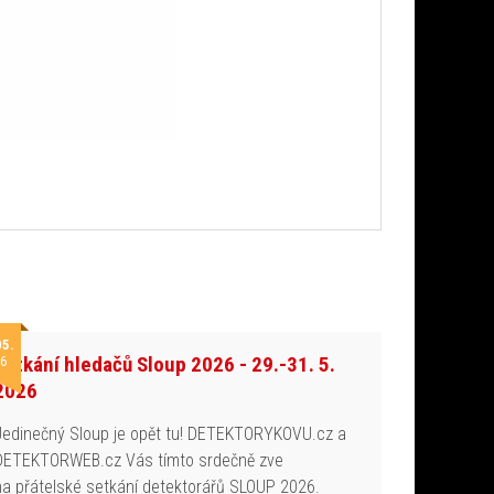
05.
Setkání hledačů Sloup 2026 - 29.-31. 5.
6
2026
Jedinečný Sloup je opět tu! DETEKTORYKOVU.cz a
DETEKTORWEB.cz Vás tímto srdečně zve
na přátelské setkání detektorářů SLOUP 2026.