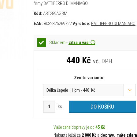
firmy BATTIFERRO DI MANIAGO.
Kód:
ART289ASBM
EAN:
8032825269722
Výrobce:
BATTIFERRO DI MANIAGO
Skladem -
zítra u vás! ⓘ
440
Kč
vč. DPH
Zvolte variantu:
Délka čepele 11 cm - 440 Kč
DO KOŠÍKU
ks
Vaše cena dopravy je od
45 Kč
Nakupte ještě za
2 000 Kč
a
dopravu máte zdar