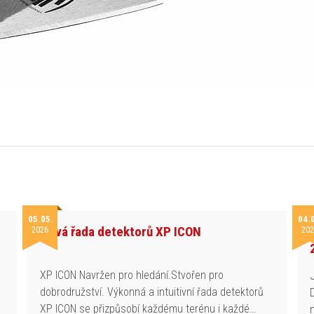
05.05.
04.
Nová řada detektorů XP ICON
2026
202
h
XP ICON Navržen pro hledání.Stvořen pro
dobrodružství. Výkonná a intuitivní řada detektorů
XP ICON se přizpůsobí každému terénu i každé…