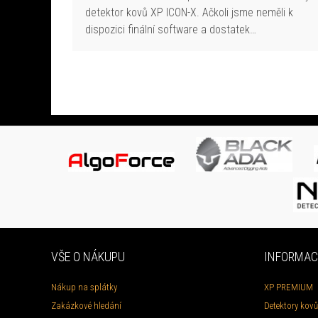
detektor kovů XP ICON-X. Ačkoli jsme neměli k
dispozici finální software a dostatek…
VŠE O NÁKUPU
INFORMAC
Nákup na splátky
XP PREMIUM
Zakázkové hledání
Detektory kovů