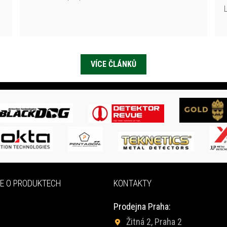
VÍCE ČLÁNKŮ
E O PRODUKTECH
KONTAKTY
Prodejna Praha:
Žitná 2, Praha 2