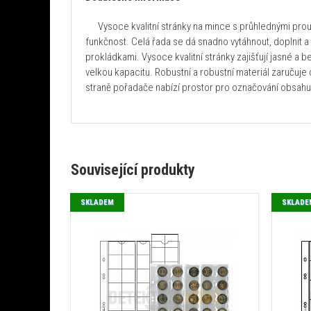
Vysoce kvalitní stránky na mince s průhlednými proužk
funkčnost. Celá řada se dá snadno vytáhnout, doplnit 
prokládkami. Vysoce kvalitní stránky zajišťují jasné a 
velkou kapacitu. Robustní a robustní materiál zaručuj
straně pořadače nabízí prostor pro označování obsahu
Související produkty
SKLADEM
SKLADE