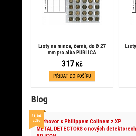
Listy na mince, černá, do Ø 27
List
mm pro alba PUBLICA
317
Kč
PŘIDAT DO KOŠÍKU
Blog
21.06.
Rozhovor s Philippem Colinem z XP
2026
METAL DETECTORS o nových detektorec
XP ICON