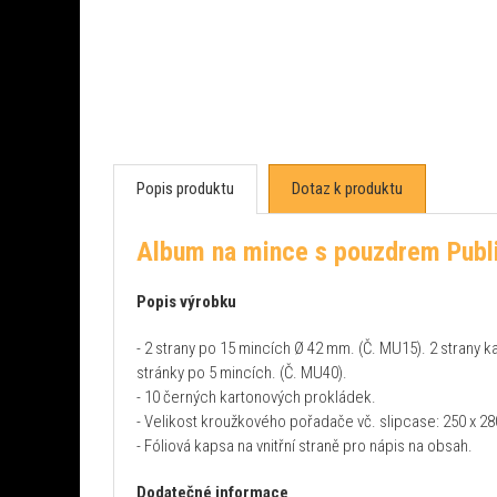
Popis produktu
Dotaz k produktu
Album na mince s pouzdrem Publi
Popis výrobku
- 2 strany po 15 mincích Ø 42 mm. (Č. MU15). 2 strany 
stránky po 5 mincích. (Č. MU40).
- 10 černých kartonových prokládek.
- Velikost kroužkového pořadače vč. slipcase: 250 x
- Fóliová kapsa na vnitřní straně pro nápis na obsah.
Dodatečné informace