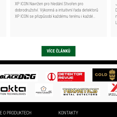
XP ICON Navržen pro hledání.Stvořen pro
dobrodružství. Výkonná a intuitivní řada detektorů
XP ICON se přizpůsobí každému terénu i každé…
VÍCE ČLÁNKŮ
E O PRODUKTECH
KONTAKTY