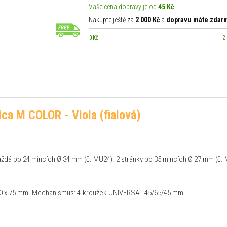
Vaše cena dopravy je od
45 Kč
Nakupte ještě za
2 000 Kč
a
dopravu máte zdar
0 Kč
2
ca M COLOR - Viola (fialová)
každá po 24 mincích Ø 34 mm (č. MU24). 2 stránky po 35 mincích Ø 27 mm (č. 
 280 x 75 mm. Mechanismus: 4-kroužek UNIVERSAL 45/65/45 mm.