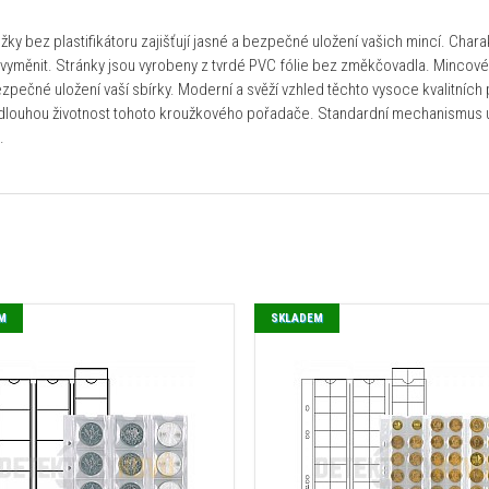
y bez plastifikátoru zajišťují jasné a bezpečné uložení vašich mincí. Char
a vyměnit. Stránky jsou vyrobeny z tvrdé PVC fólie bez změkčovadla. Mincov
bezpečné uložení vaší sbírky. Moderní a svěží vzhled těchto vysoce kvalitní
e dlouhou životnost tohoto kroužkového pořadače. Standardní mechanismus um
.
M
SKLADEM