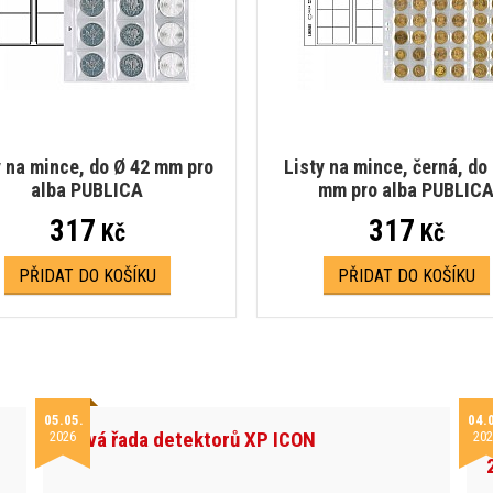
y na mince, do Ø 42 mm pro
Listy na mince, černá, do
alba PUBLICA
mm pro alba PUBLIC
317
317
Kč
Kč
PŘIDAT DO KOŠÍKU
PŘIDAT DO KOŠÍKU
05.05.
04.
Nová řada detektorů XP ICON
2026
202
h