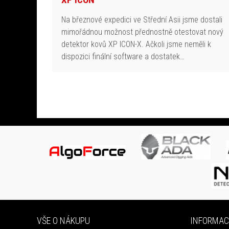
Na březnové expedici ve Střední Asii jsme dostali
mimořádnou možnost přednostně otestovat nový
detektor kovů XP ICON-X. Ačkoli jsme neměli k
dispozici finální software a dostatek…
VŠE O NÁKUPU
INFORMAC