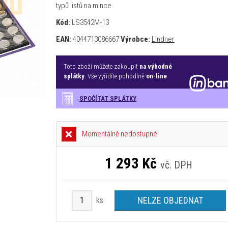
typů listů na mince
Kód:
LS3542M-13
EAN:
4044713086667
Výrobce:
Lindner
Toto zboží můžete zakoupit
na výhodné
splátky
. Vše vyřídíte pohodlně
on-line
SPOČÍTAT SPLÁTKY
Momentálně nedostupné
1 293
Kč
vč. DPH
NELZE OBJEDNAT
ks