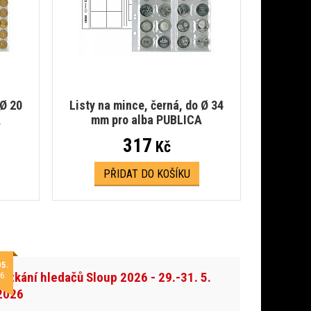
 Ø 20
Listy na mince, černá, do Ø 34
A
mm pro alba PUBLICA
317
Kč
PŘIDAT DO KOŠÍKU
05.
Setkání hledačů Sloup 2026 - 29.-31. 5.
6
2026