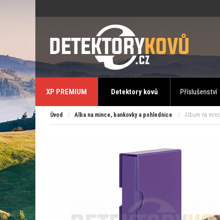
XP PREMIUM
Detektory kovů
Příslušenství
Úvod
/
Alba na mince, bankovky a pohlednice
/
Album na mince