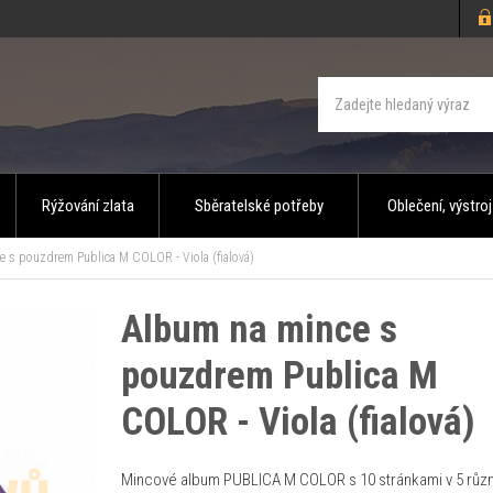
Rýžování zlata
Sběratelské potřeby
Oblečení, výstroj
 s pouzdrem Publica M COLOR - Viola (fialová)
Album na mince s
pouzdrem Publica M
COLOR - Viola (fialová)
Mincové album PUBLICA M COLOR s 10 stránkami v 5 růz