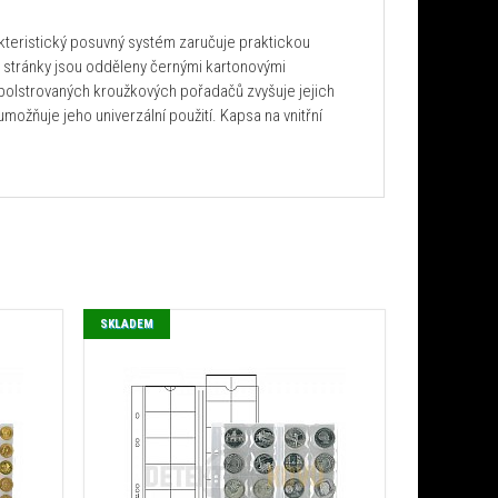
akteristický posuvný systém zaručuje praktickou
é stránky jsou odděleny černými kartonovými
ch polstrovaných kroužkových pořadačů zvyšuje jejich
ožňuje jeho univerzální použití. Kapsa na vnitřní
SKLADEM