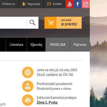
Přihlásit se
Registrace
Kontakt
Váš košík
je prázdný
Literatura
Výprodej
PRODEJNA
Půjčovna
Jsme na trhu již od roku 2003
Zboží zasíláme do ČR i SR
Profesionální poradenství
Dlouholetá praxe v oboru
Exkluzivní kamenná prodejna
Žitná 2, Praha
nych