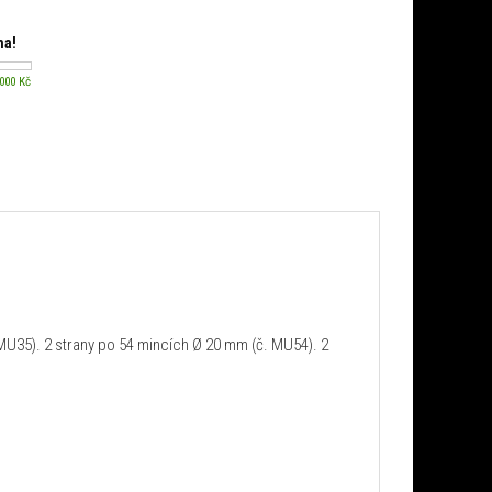
ma!
 000 Kč
MU35). 2 strany po 54 mincích Ø 20 mm (č. MU54). 2