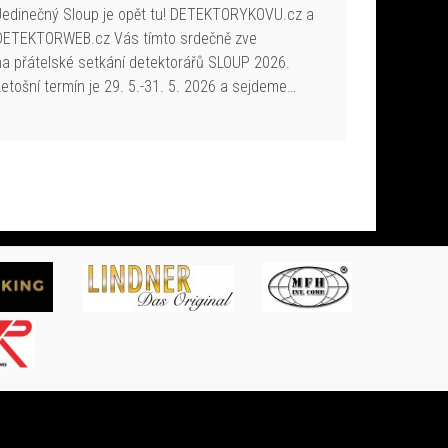
Jedinečný Sloup je opět tu! DETEKTORYKOVU.cz a
DETEKTORWEB.cz Vás tímto srdečně zve
na přátelské setkání detektorářů SLOUP 2026.
Letošní termín je 29. 5.-31. 5. 2026 a sejdeme…