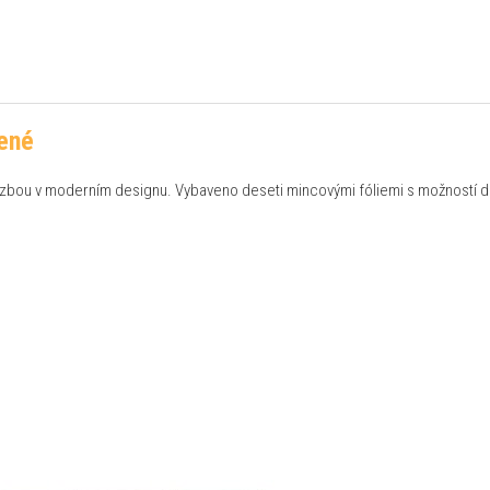
ené
azbou v moderním designu. Vybaveno deseti mincovými fóliemi s možností d