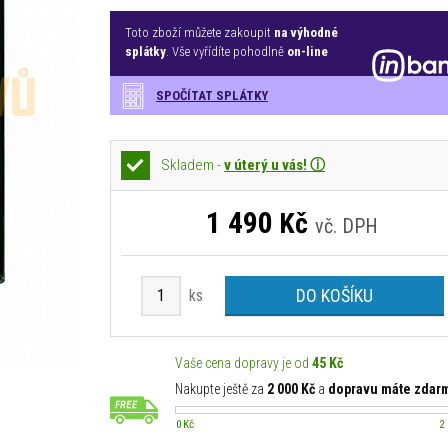
Toto zboží můžete zakoupit
na výhodné
splátky
. Vše vyřídíte pohodlně
on-line
SPOČÍTAT SPLÁTKY
Skladem -
v úterý u vás! ⓘ
1 490
Kč
vč. DPH
DO KOŠÍKU
ks
Vaše cena dopravy je od
45 Kč
Nakupte ještě za
2 000 Kč
a
dopravu máte zdar
0 Kč
2