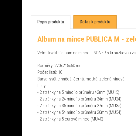
Popis produktu
Dotaz k produktu
Album na mince PUBLICA M - zel
Velmi kvalitní album na mince LINDNER s kroužkovou v
Rorměry: 270x245x60 mm
Počet listů: 10
Barva: světle hnědá, černá, modrá, zelená, vínová
Listy:
- 2 stránky na 5 mincí o průměru 42mm (MU15)
- 2 stránky na 24 mincí o průměru 34mm (MU24)
- 2 stránky na 35 mincí o průměru 27mm (MU35)
- 2 stránky na 54 mincí o průměru 20mm (MU54)
- 2 stránky na 5 eurové mince (MU40)