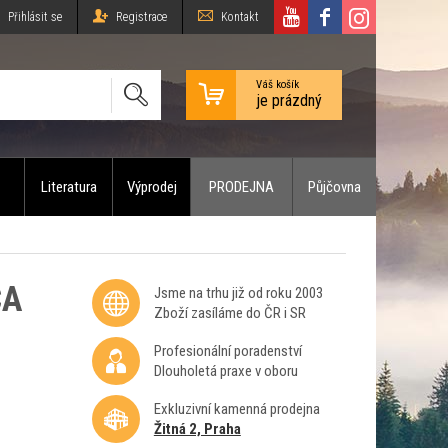
Přihlásit se
Registrace
Kontakt
Váš košík
je prázdný
Literatura
Výprodej
PRODEJNA
Půjčovna
CA
Jsme na trhu již od roku 2003
Zboží zasíláme do ČR i SR
Profesionální poradenství
Dlouholetá praxe v oboru
Exkluzivní kamenná prodejna
Žitná 2, Praha