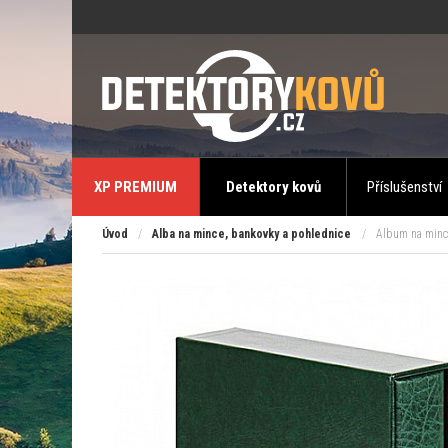
XP PREMIUM
Detektory kovů
Příslušenství
Úvod
/
Alba na mince, bankovky a pohlednice
/
Album na minc