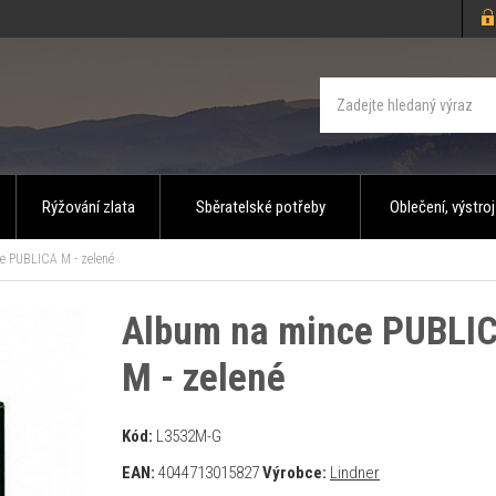
Rýžování zlata
Sběratelské potřeby
Oblečení, výstroj
e PUBLICA M - zelené
Album na mince PUBLI
M - zelené
Kód:
L3532M-G
EAN:
4044713015827
Výrobce:
Lindner