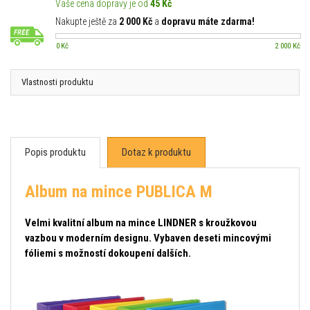
Vaše cena dopravy je od
45 Kč
Nakupte ještě za
2 000 Kč
a
dopravu máte zdarma!
0 Kč
2 000 Kč
Vlastnosti produktu
Popis produktu
Dotaz k produktu
Album na mince PUBLICA M
Velmi kvalitní album na mince LINDNER s kroužkovou
vazbou v moderním designu. Vybaven deseti mincovými
fóliemi s možností dokoupení dalších.