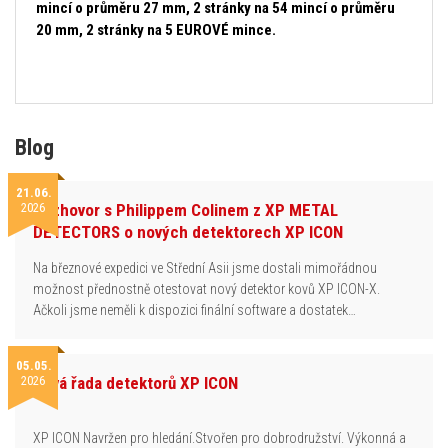
mincí o průměru 27 mm, 2 stránky na 54 mincí o průměru
20 mm, 2 stránky na 5 EUROVÉ mince.
Blog
21.06.
2026
Rozhovor s Philippem Colinem z XP METAL
DETECTORS o nových detektorech XP ICON
Na březnové expedici ve Střední Asii jsme dostali mimořádnou
možnost přednostně otestovat nový detektor kovů XP ICON-X.
Ačkoli jsme neměli k dispozici finální software a dostatek…
05.05.
2026
Nová řada detektorů XP ICON
XP ICON Navržen pro hledání.Stvořen pro dobrodružství. Výkonná a