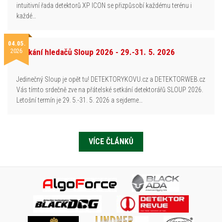
intuitivní řada detektorů XP ICON se přizpůsobí každému terénu i
každé…
04.05.
2026
Setkání hledačů Sloup 2026 - 29.-31. 5. 2026
Jedinečný Sloup je opět tu! DETEKTORYKOVU.cz a DETEKTORWEB.cz
Vás tímto srdečně zve na přátelské setkání detektorářů SLOUP 2026.
Letošní termín je 29. 5.-31. 5. 2026 a sejdeme…
VÍCE ČLÁNKŮ