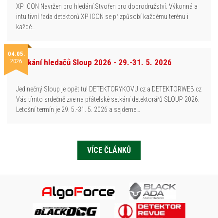
XP ICON Navržen pro hledání.Stvořen pro dobrodružství. Výkonná a
intuitivní řada detektorů XP ICON se přizpůsobí každému terénu i
každé…
04.05.
2026
Setkání hledačů Sloup 2026 - 29.-31. 5. 2026
Jedinečný Sloup je opět tu! DETEKTORYKOVU.cz a DETEKTORWEB.cz
Vás tímto srdečně zve na přátelské setkání detektorářů SLOUP 2026.
Letošní termín je 29. 5.-31. 5. 2026 a sejdeme…
VÍCE ČLÁNKŮ