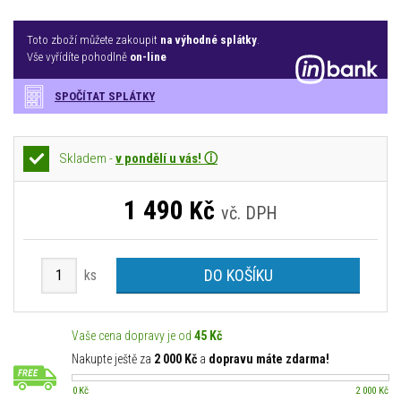
Toto zboží můžete zakoupit
na výhodné splátky
.
Vše vyřídíte pohodlně
on-line
SPOČÍTAT SPLÁTKY
Skladem -
v pondělí u vás! ⓘ
1 490
Kč
vč. DPH
DO KOŠÍKU
ks
Vaše cena dopravy je od
45 Kč
Nakupte ještě za
2 000 Kč
a
dopravu máte zdarma!
0 Kč
2 000 Kč