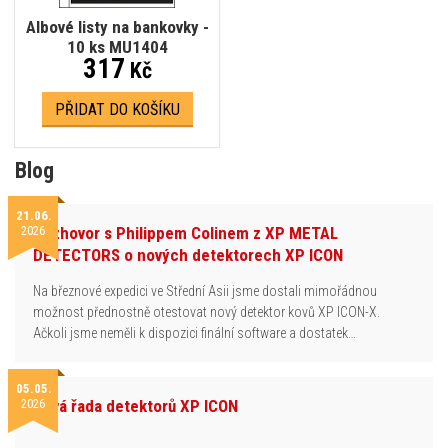
Albové listy na bankovky -
10 ks MU1404
317
Kč
PŘIDAT DO KOŠÍKU
Blog
21.06.
2026
Rozhovor s Philippem Colinem z XP METAL
DETECTORS o nových detektorech XP ICON
Na březnové expedici ve Střední Asii jsme dostali mimořádnou
možnost přednostně otestovat nový detektor kovů XP ICON-X.
Ačkoli jsme neměli k dispozici finální software a dostatek…
05.05.
2026
Nová řada detektorů XP ICON