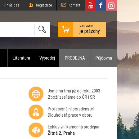
Přihlásit se
Registrace
Kontakt
Váš košík
je prázdný
Literatura
Výprodej
PRODEJNA
Půjčovna
Jsme na trhu již od roku 2003
Zboží zasíláme do ČR i SR
Profesionální poradenství
Dlouholetá praxe v oboru
Exkluzivní kamenná prodejna
Žitná 2, Praha