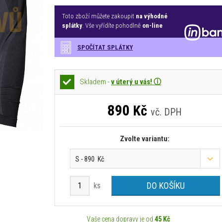
Toto zboží můžete zakoupit
na výhodné
splátky
. Vše vyřídíte pohodlně
on-line
SPOČÍTAT SPLÁTKY
Skladem -
v úterý u vás! ⓘ
890
Kč
vč. DPH
Zvolte variantu:
S - 890 Kč
DO KOŠÍKU
ks
Vaše cena dopravy je od
45 Kč