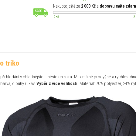
Nakupte ještě za
2 000 Kč
a
dopravu máte zdar
0 Kč
2
o triko
při hledání v chladnějších měsících roku. Maximálně prodyšné a rychleschnou
barva, dlouhý rukáv.
Výběr z více velikostí.
Materiál: 70% polyester, 24% nyl