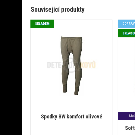
Související produkty
SKLADEM
DOPRAV
SKLADE
Spodky BW komfort olivové
Mož
Soft