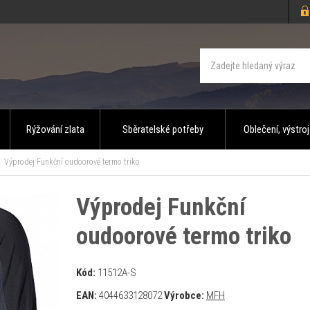
Rýžování zlata
Sběratelské potřeby
Oblečení, výstroj
Výprodej Funkční oudoorové termo triko
Výprodej Funkční
oudoorové termo triko
Kód:
11512A-S
EAN:
4044633128072
Výrobce:
MFH