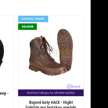
DOPRAVA ZDARMA
SKLADEM
eep -
Možnost nákupu na výhodné splátky!
Bojové boty HAIX - Hight
liability pro britskou armádu