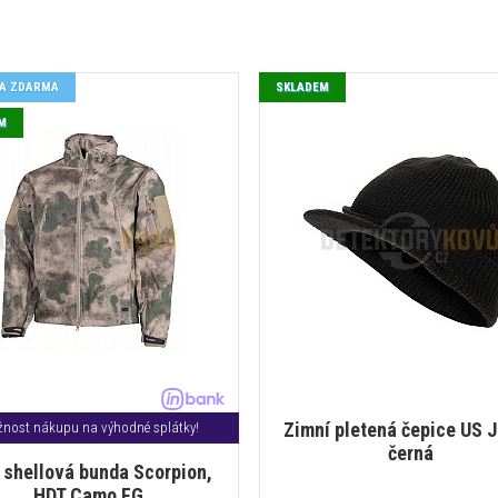
A ZDARMA
SKLADEM
M
Zimní pletená čepice US J
nost nákupu na výhodné splátky!
černá
 shellová bunda Scorpion,
HDT Camo FG