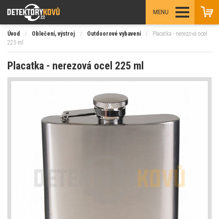
MENU
Úvod
/
Oblečení, výstroj
/
Outdoorové vybavení
/
Placatka - nerezová ocel
225 ml
Placatka - nerezová ocel 225 ml