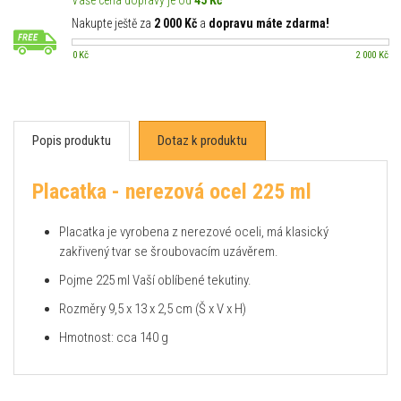
Vaše cena dopravy je od
45 Kč
Nakupte ještě za
2 000 Kč
a
dopravu máte zdarma!
0 Kč
2 000 Kč
Popis produktu
Dotaz k produktu
Placatka - nerezová ocel 225 ml
Placatka je vyrobena z nerezové oceli, má klasický
zakřivený tvar se šroubovacím uzávěrem.
Pojme 225 ml Vaší oblíbené tekutiny.
Rozměry 9,5 x 13 x 2,5 cm (Š x V x H)
Hmotnost: cca 140 g