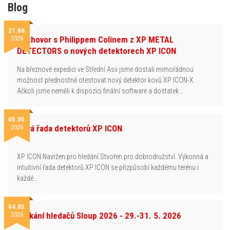
Blog
21.06.
2026
Rozhovor s Philippem Colinem z XP METAL
DETECTORS o nových detektorech XP ICON
Na březnové expedici ve Střední Asii jsme dostali mimořádnou
možnost přednostně otestovat nový detektor kovů XP ICON-X.
Ačkoli jsme neměli k dispozici finální software a dostatek…
05.05.
2026
Nová řada detektorů XP ICON
XP ICON Navržen pro hledání.Stvořen pro dobrodružství. Výkonná a
intuitivní řada detektorů XP ICON se přizpůsobí každému terénu i
každé…
04.05.
2026
Setkání hledačů Sloup 2026 - 29.-31. 5. 2026