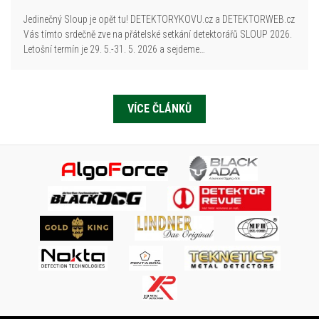
Jedinečný Sloup je opět tu! DETEKTORYKOVU.cz a DETEKTORWEB.cz
Vás tímto srdečně zve na přátelské setkání detektorářů SLOUP 2026.
Letošní termín je 29. 5.-31. 5. 2026 a sejdeme…
VÍCE ČLÁNKŮ