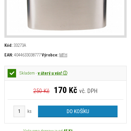
Kód:
33273A
EAN:
4044633038777
Výrobce:
MFH
Skladem -
v úterý u vás! ⓘ
170
Kč
250 Kč
vč. DPH
DO KOŠÍKU
ks