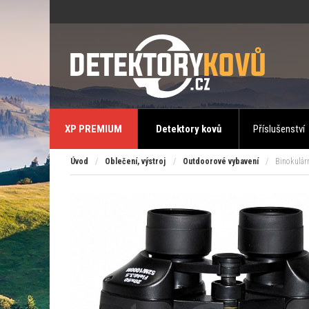
XP PREMIUM
Detektory kovů
Příslušenství
Úvod
/
Oblečení, výstroj
/
Outdoorové vybavení
/
Binokulárn