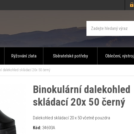
Rýžování zlata
Sběratelské potřeby
Oblečení, výstroj
í dalekohled skládací 20x 50 černý
Binokulární dalekohled
skládací 20x 50 černý
Dalekohled skládací 20 x 50 včetně pouzdra
Kód:
34693A