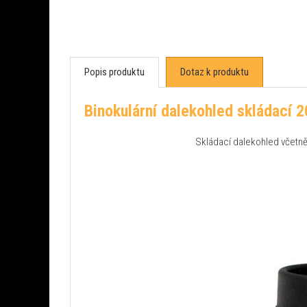
Popis produktu
Dotaz k produktu
Binokulární dalekohled skládací 2
Skládací dalekohled včetně