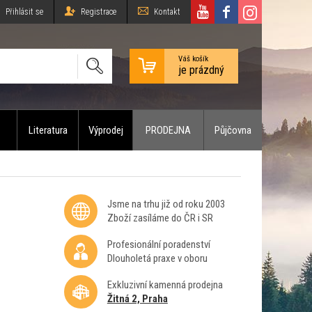
Přihlásit se
Registrace
Kontakt
Váš košík
je prázdný
Literatura
Výprodej
PRODEJNA
Půjčovna
Jsme na trhu již od roku 2003
Zboží zasíláme do ČR i SR
Profesionální poradenství
Dlouholetá praxe v oboru
Exkluzivní kamenná prodejna
Žitná 2, Praha