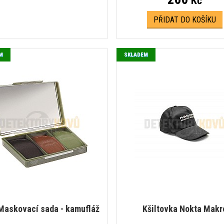
Kč
PŘIDAT DO KOŠÍKU
M
SKLADEM
 Maskovací sada - kamufláž
Kšiltovka Nokta Makr