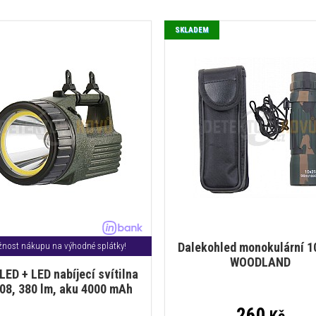
SKLADEM
Dalekohled monokulární 10
nost nákupu na výhodné splátky!
WOODLAND
LED + LED nabíjecí svítilna
08, 380 lm, aku 4000 mAh
260