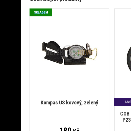
SKLADEM
Kompas US kovový, zelený
Mož
COB 
P23
180