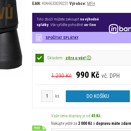
EAN:
4044633039231
Výrobce:
MFH
Toto zboží můžete zakoupit
na výhodné
splátky
. Vše vyřídíte pohodlně
on-line
SPOČÍTAT SPLÁTKY
Skladem -
zítra u vás! ⓘ
990
Kč
1 290 Kč
vč. DPH
DO KOŠÍKU
ks
Vaše cena dopravy je od
45 Kč
Nakupte ještě za
2 000 Kč
a
dopravu máte zdar