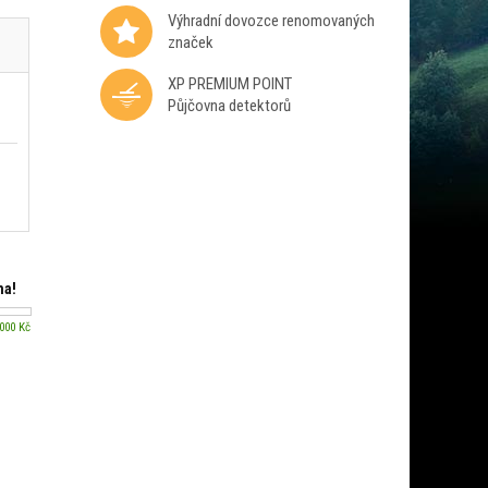
Výhradní dovozce renomovaných
značek
XP PREMIUM POINT
Půjčovna detektorů
ma!
 000 Kč