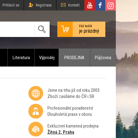
Přihlásit se
Registrace
Kontakt
Váš košík
je prázdný
Literatura
Výprodej
PRODEJNA
Půjčovna
Jsme na trhu již od roku 2003
Zboží zasíláme do ČR i SR
Profesionální poradenství
Dlouholetá praxe v oboru
Exkluzivní kamenná prodejna
Žitná 2, Praha