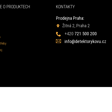
E O PRODUKTECH
KONTAKTY
Prodejna Praha:
Žitná 2, Praha 2
+420
721 500 200
a
info@detektorykovu.cz
třeby
oj