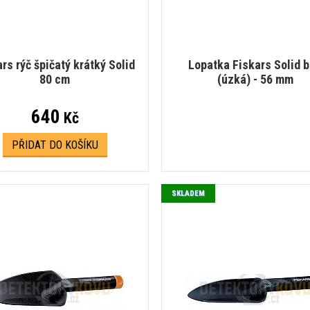
rs rýč špičatý krátký Solid
Lopatka Fiskars Solid b
80 cm
(úzká) - 56 mm
640
Kč
PŘIDAT DO KOŠÍKU
SKLADEM