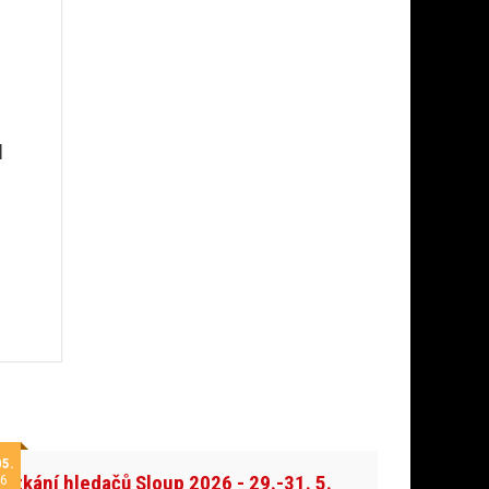
d
05.
Setkání hledačů Sloup 2026 - 29.-31. 5.
6