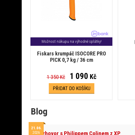
Možnost nákupu na výhodné splátky!
Fiskars krumpáč ISOCORE PRO
PICK 0,7 kg / 36 cm
1 090
Kč
1 350 Kč
PŘIDAT DO KOŠÍKU
Blog
21.06.
Rozhovor s Philippem Colinem z XP
2026