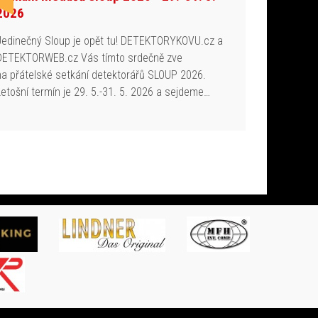
2026
Jedinečný Sloup je opět tu! DETEKTORYKOVU.cz a
DETEKTORWEB.cz Vás tímto srdečně zve
na přátelské setkání detektorářů SLOUP 2026.
Letošní termín je 29. 5.-31. 5. 2026 a sejdeme…