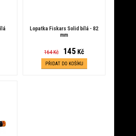
ílá
Lopatka Fiskars Solid bílá - 82
mm
145
Kč
164 Kč
PŘIDAT DO KOŠÍKU