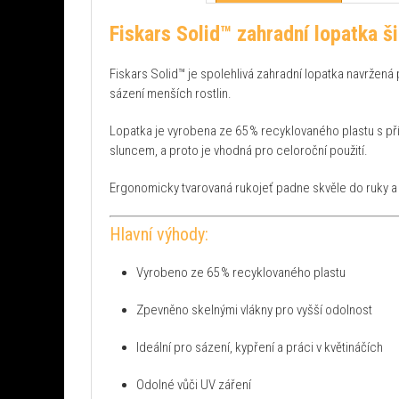
Fiskars Solid™ zahradní lopatka š
Fiskars Solid™ je spolehlivá zahradní lopatka navržená p
sázení menších rostlin.
Lopatka je vyrobena ze 65 % recyklovaného plastu s pří
sluncem, a proto je vhodná pro celoroční použití.
Ergonomicky tvarovaná rukojeť padne skvěle do ruky a sni
Hlavní výhody:
Vyrobeno ze 65 % recyklovaného plastu
Zpevněno skelnými vlákny pro vyšší odolnost
Ideální pro sázení, kypření a práci v květináčích
Odolné vůči UV záření