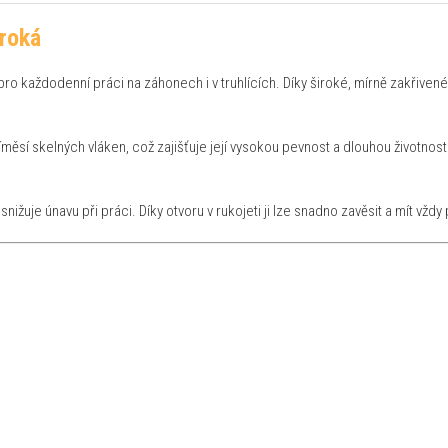
iroká
ro každodenní práci na záhonech i v truhlících. Díky široké, mírně zakřivené 
měsí skelných vláken, což zajišťuje její vysokou pevnost a dlouhou životno
žuje únavu při práci. Díky otvoru v rukojeti ji lze snadno zavěsit a mít vždy