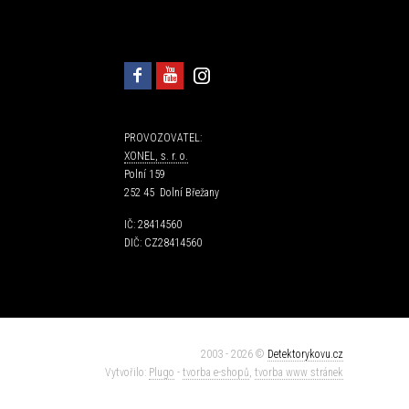
PROVOZOVATEL:
XONEL, s. r. o.
Polní 159
252 45 Dolní Břežany
IČ: 28414560
DIČ: CZ28414560
2003 - 2026 ©
Detektorykovu.cz
Vytvořilo:
Plugo
-
tvorba e-shopů
,
tvorba www stránek