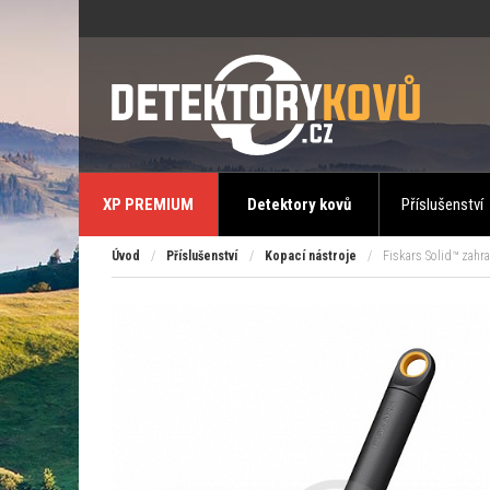
XP PREMIUM
Detektory kovů
Příslušenství
Úvod
/
Příslušenství
/
Kopací nástroje
/
Fiskars Solid™ zahra