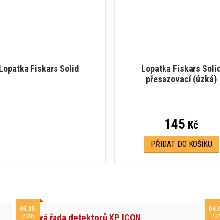
Lopatka Fiskars Solid
Lopatka Fiskars Soli
přesazovací (úzká)
145
Kč
PŘIDAT DO KOŠÍKU
05.05.
04.
Nová řada detektorů XP ICON
2026
202