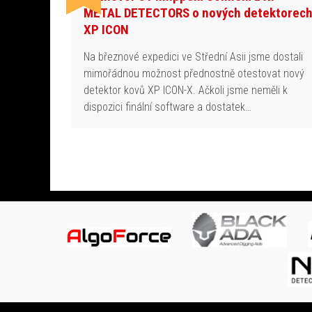
METAL DETECTORS o nových detektorec
XP ICON
Na březnové expedici ve Střední Asii jsme dostali
mimořádnou možnost přednostně otestovat nový
detektor kovů XP ICON-X. Ačkoli jsme neměli k
dispozici finální software a dostatek…