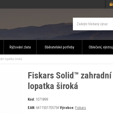
Rýžování zlata
Sběratelské potřeby
Oblečení, výstroj
dní lopatka široká
Fiskars Solid™ zahradní
lopatka široká
Kód:
1071899
EAN:
6411501705754
Výrobce:
Fiskars