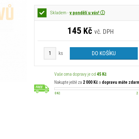
Skladem -
v pondělí u vás! ⓘ
145
Kč
vč. DPH
DO KOŠÍKU
ks
Vaše cena dopravy je od
45 Kč
Nakupte ještě za
2 000 Kč
a
dopravu máte zdar
0 Kč
2