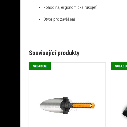
Pohodlná, ergonomická rukojeť
Otvor pro zavěšení
Související produkty
SKLADEM
SKLADE