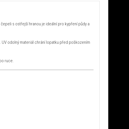
čepeli s ostřejší hranou je ideální pro kypření půdy a
st. UV odolný materiál chrání lopatku před poškozením
 po ruce.