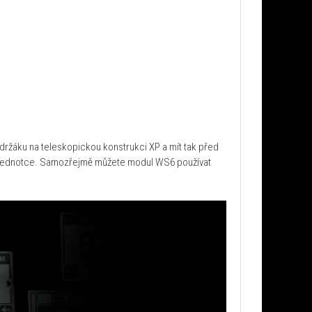
žáku na teleskopickou konstrukci XP a mít tak před
avní jednotce. Samozřejmě můžete modul WS6 používat