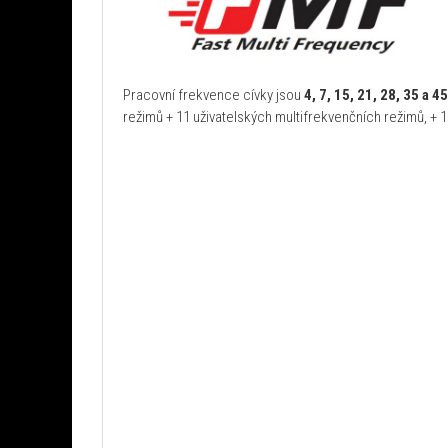
Pracovní frekvence cívky jsou
4, 7, 15, 21, 28, 35 a 4
režimů + 11 uživatelských multifrekvenčních režimů, + 