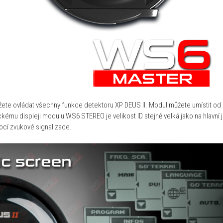
 ovládat všechny funkce detektoru XP DEUS II. Modul můžete umístit od dr
afickému displeji modulu WS6 STEREO je velikost ID stejně velká jako na hl
mocí zvukové signalizace.