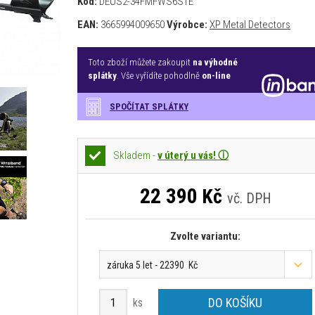
Kód:
DEUS2-34FMFWS6STE
EAN:
3665994009650
Výrobce:
XP Metal Detectors
Toto zboží můžete zakoupit
na výhodné
splátky
. Vše vyřídíte pohodlně
on-line
SPOČÍTAT SPLÁTKY
Skladem -
v úterý u vás! ⓘ
22 390
Kč
vč. DPH
Zvolte variantu:
záruka 5 let - 22390 Kč
DO KOŠÍKU
ks