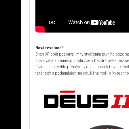
Nová revoluce!
Dnes XP opět posouvá limity stvořením prvního bezdrát
spárovány, komunikují spolu zcela bezdrátově a bez 
cívkou jsou rychle přenášeny do sluchátek bez jakéhok
terénech a podmínkách, na souši i na moři, díky techno