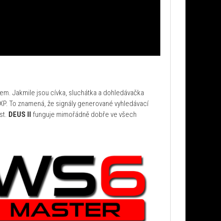
em. Jakmile jsou cívka, sluchátka a dohledávačka
P. To znamená, že signály generované vyhledávací
st.
DEUS II
funguje mimořádně dobře ve všech