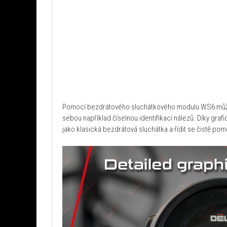
Pomocí bezdrátového sluchátkového modulu WS6 můžete
sebou například číselnou identifikaci nálezů. Díky gr
jako klasická bezdrátová sluchátka a řídit se čistě po