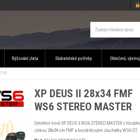
Rýžování zlata
Sběratelské potřeby
Oblečení, výstroj
STER
XP DEUS II 28x34 FMF
WS6 STEREO MASTER
Detektor kovů XP DEUS II WS6 STEREO MASTER s hloubk
cívkou 28x34 cm FMF a bezdrátovými sluchátky WS6 ST.