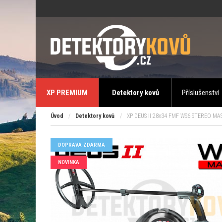
XP PREMIUM
Detektory kovů
Příslušenství
Úvod
/
Detektory kovů
/
XP DEUS II 28x34 FMF WS6 STEREO MA
DOPRAVA ZDARMA
NOVINKA