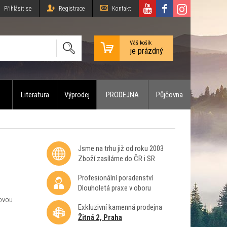
Přihlásit se
Registrace
Kontakt
Váš košík
je prázdný
Literatura
Výprodej
PRODEJNA
Půjčovna
Jsme na trhu již od roku 2003
Zboží zasíláme do ČR i SR
Profesionální poradenství
Dlouholetá praxe v oboru
ovou
Exkluzivní kamenná prodejna
Žitná 2, Praha