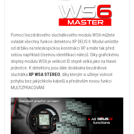
Pomocí bezdrátového sluchátkového modulu WS6 můžete
ovládat všechny funkce detektoru XP DEUS II. Modul umístíte
od držáku na teleskopickou konstrukci XP a máte tak před
sebou například číselnou identifikaci nálezů. Díky grafickému
displeji modulu WS6 je velikost ID stejně velká jako na hlavní
jednotce. K detektoru jsou dále dodávána bezdrátová
sluchátka
XP WSA STEREO
, díky kterým si užiteje volnost
pohybu bez jakýchkoliv kabelů a především novou funkci
MULTIZPRACOVÁNÍ.