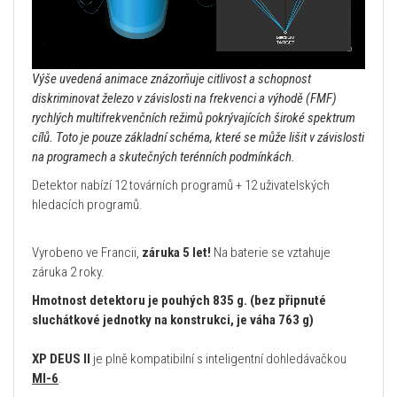
Výše uvedená animace znázorňuje citlivost a schopnost
diskriminovat železo v závislosti na frekvenci a výhodě (FMF)
rychlých multifrekvenčních režimů pokrývajících široké spektrum
cílů. Toto je pouze základní schéma, které se může lišit v závislosti
na programech a skutečných terénních podmínkách.
Detektor nabízí 12 továrních programů + 12 uživatelských
hledacích programů.
Vyrobeno ve Francii,
záruka 5 let!
Na baterie se vztahuje
záruka 2 roky.
Hmotnost detektoru je pouhých 835 g.
(bez připnuté
sluchátkové jednotky na konstrukci, je váha 763 g)
XP DEUS II
je plně kompatibilní s inteligentní dohledávačkou
MI-6
.