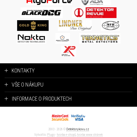
KONTAKTY
VŠE O NÁKUPU
INFORMACE O PRODUKTECH
2003 - 2026 ©
Detektorykovu.cz
Vytvořilo:
Plugo
-
tvorba e-shopů
,
tvorba www stránek