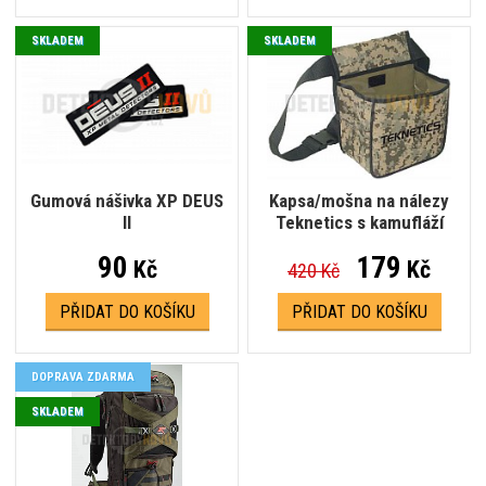
SKLADEM
SKLADEM
Gumová nášivka XP DEUS
Kapsa/mošna na nálezy
II
Teknetics s kamufláží
90
179
Kč
Kč
420 Kč
PŘIDAT DO KOŠÍKU
PŘIDAT DO KOŠÍKU
DOPRAVA ZDARMA
SKLADEM