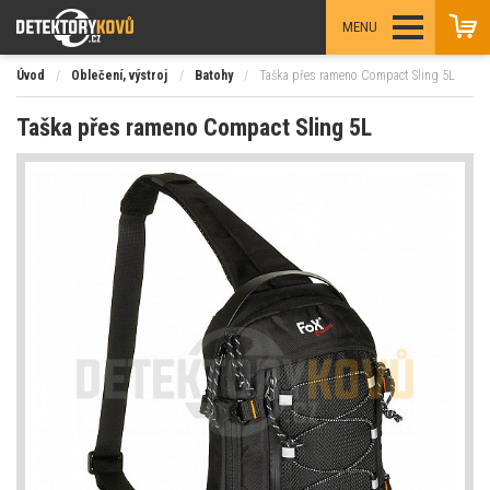
MENU
Úvod
/
Oblečení, výstroj
/
Batohy
/
Taška přes rameno Compact Sling 5L
Taška přes rameno Compact Sling 5L