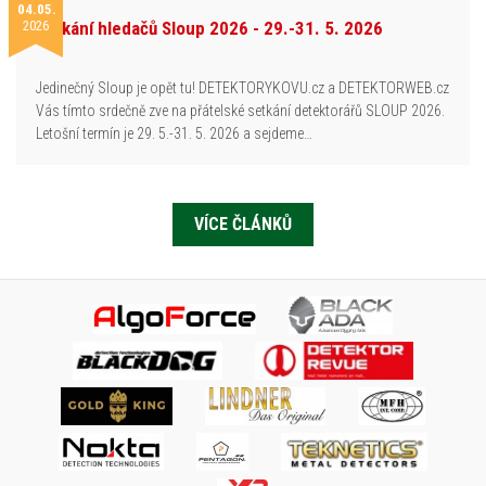
04.05.
2026
Setkání hledačů Sloup 2026 - 29.-31. 5. 2026
Jedinečný Sloup je opět tu! DETEKTORYKOVU.cz a DETEKTORWEB.cz
Vás tímto srdečně zve na přátelské setkání detektorářů SLOUP 2026.
Letošní termín je 29. 5.-31. 5. 2026 a sejdeme…
VÍCE ČLÁNKŮ