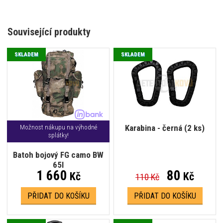
Související produkty
SKLADEM
SKLADEM
Karabina - černá (2 ks)
Možnost nákupu na výhodné
splátky!
Batoh bojový FG camo BW
65l
1 660
80
Kč
Kč
110 Kč
PŘIDAT DO KOŠÍKU
PŘIDAT DO KOŠÍKU