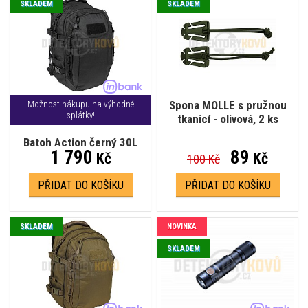
SKLADEM
SKLADEM
Spona MOLLE s pružnou
Možnost nákupu na výhodné
splátky!
tkanicí - olivová, 2 ks
Batoh Action černý 30L
1 790
89
Kč
Kč
100 Kč
PŘIDAT DO KOŠÍKU
PŘIDAT DO KOŠÍKU
SKLADEM
NOVINKA
SKLADEM