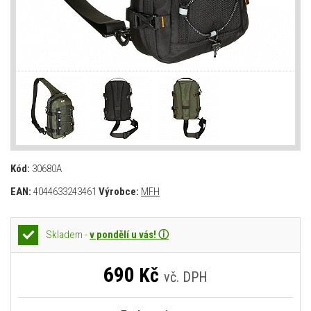
Kód:
30680A
EAN:
4044633243461
Výrobce:
MFH
Skladem -
v pondělí u vás! ⓘ
690
Kč
vč. DPH