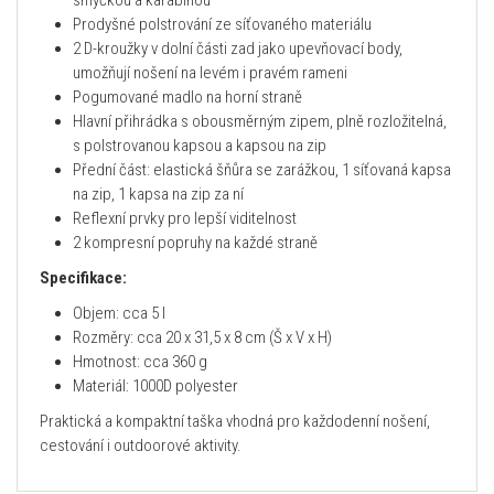
Prodyšné polstrování ze síťovaného materiálu
2 D-kroužky v dolní části zad jako upevňovací body,
umožňují nošení na levém i pravém rameni
Pogumované madlo na horní straně
Hlavní přihrádka s obousměrným zipem, plně rozložitelná,
s polstrovanou kapsou a kapsou na zip
Přední část: elastická šňůra se zarážkou, 1 síťovaná kapsa
na zip, 1 kapsa na zip za ní
Reflexní prvky pro lepší viditelnost
2 kompresní popruhy na každé straně
Specifikace:
Objem: cca 5 l
Rozměry: cca 20 x 31,5 x 8 cm (Š x V x H)
Hmotnost: cca 360 g
Materiál: 1000D polyester
Praktická a kompaktní taška vhodná pro každodenní nošení,
cestování i outdoorové aktivity.