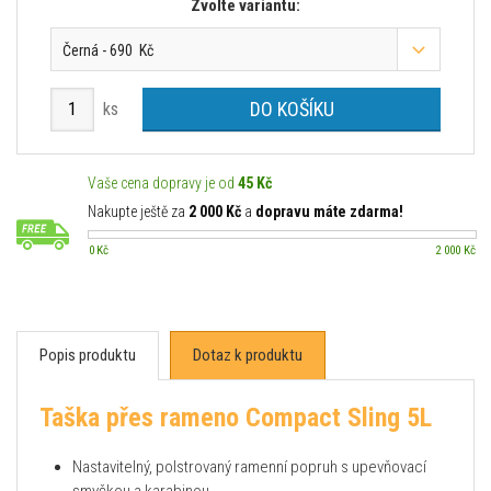
Zvolte variantu:
Černá - 690 Kč
DO KOŠÍKU
ks
Vaše cena dopravy je od
45 Kč
Nakupte ještě za
2 000 Kč
a
dopravu máte zdarma!
0 Kč
2 000 Kč
Popis produktu
Dotaz k produktu
Taška přes rameno Compact Sling 5L
Nastavitelný, polstrovaný ramenní popruh s upevňovací
smyčkou a karabinou