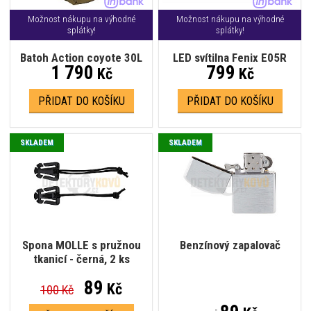
Možnost nákupu na výhodné
Možnost nákupu na výhodné
splátky!
splátky!
Batoh Action coyote 30L
LED svítilna Fenix E05R
1 790
799
Kč
Kč
PŘIDAT DO KOŠÍKU
PŘIDAT DO KOŠÍKU
SKLADEM
SKLADEM
Spona MOLLE s pružnou
Benzínový zapalovač
tkanicí - černá, 2 ks
89
Kč
100 Kč