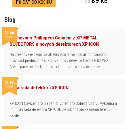
89
Kč
od
PŘIDAT DO KOŠÍKU
Blog
21.06.
2026
Rozhovor s Philippem Colinem z XP METAL
DETECTORS o nových detektorech XP ICON
Na březnové expedici ve Střední Asii jsme dostali mimořádnou
možnost přednostně otestovat nový detektor kovů XP ICON-X.
Ačkoli jsme neměli k dispozici finální software a dostatek…
05.05.
2026
Nová řada detektorů XP ICON
XP ICON Navržen pro hledání.Stvořen pro dobrodružství. Výkonná a
intuitivní řada detektorů XP ICON se přizpůsobí každému terénu i
každé…